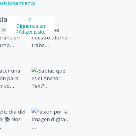
osicionamiento
stagram
Síguenos en
@dizenioskc